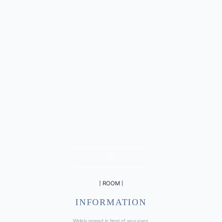
2
9
| ROOM |
INFORMATION
Widely spread in front of your eyes,