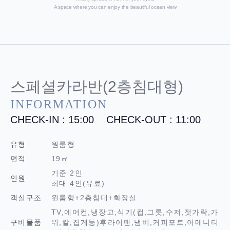
A space where you can enjoy the beautiful ocean view
스페셜카라반(2층침대형)
INFORMATION
CHECK-IN : 15:00
CHECK-OUT : 11:00
유형
원룸형
면적
19㎡
기준 2인
인원
최대 4인(유료)
객실구조
원룸형+2층침대+화장실
TV,에어컨,냉장고,식기(컵,그릇,수저,젓가락,가
구비물품
위,칼,집게등)후라이팬,냄비,커피포트,어메니티