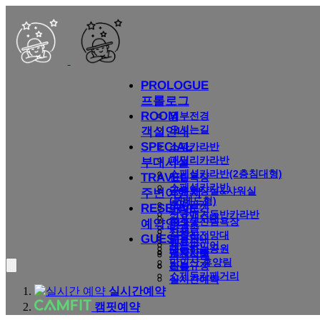
PROLOGUE
프롤로그
ROOM
외부전경
오시는길
객실안내
SPECIAL
스파카라반
패밀리카라반
부대시설
스페셜카라반(2층침대형)
TRAVEL
산림욕장
스페셜카라반
공용화장실&샤워실
주변여행지
(퀸베드형)
호떡가게
RESERVE
미리보기
신규애견동반카라반
공용개수대
상소동산림욕장
예약안내
타프존
산책로
식장산전망대
GUEST
이용안내
텐트존
캠프파이어
대동하늘공원
예약안내
공지사항
파쇄석존
만인산 휴양림
환불규정
리뷰
소제동카페거리
실시간예약
실시간예약
캠핏예약